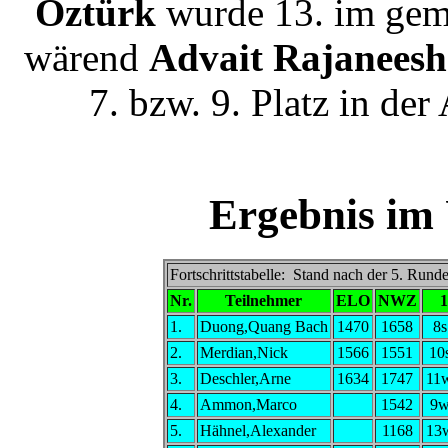
Öztürk
wurde 13. im gem
wärend
Advait Rajaneesh
7. bzw. 9. Platz in der
Ergebnis im
Fortschrittstabelle: Stand nach der 5. Rund
Nr.
Teilnehmer
ELO
NWZ
1
1.
Duong,Quang Bach
1470
1658
8s
2.
Merdian,Nick
1566
1551
10
3.
Deschler,Arne
1634
1747
11
4.
Ammon,Marco
1542
9
5.
Hähnel,Alexander
1168
13