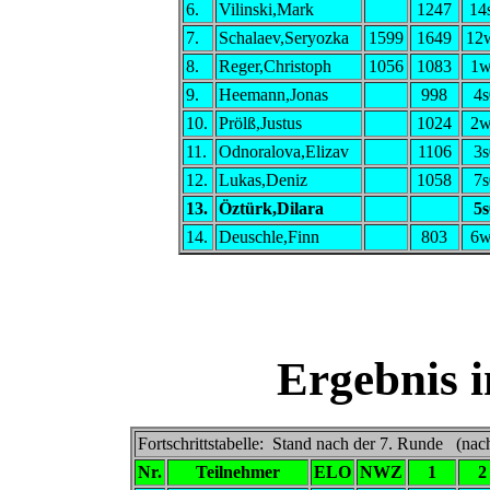
6.
Vilinski,Mark
1247
14
7.
Schalaev,Seryozka
1599
1649
12
8.
Reger,Christoph
1056
1083
1
9.
Heemann,Jonas
998
4s
10.
Prölß,Justus
1024
2
11.
Odnoralova,Elizav
1106
3s
12.
Lukas,Deniz
1058
7s
13.
Öztürk,Dilara
5s
14.
Deuschle,Finn
803
6
Ergebnis 
Fortschrittstabelle: Stand nach der 7. Runde (nac
Nr.
Teilnehmer
ELO
NWZ
1
2