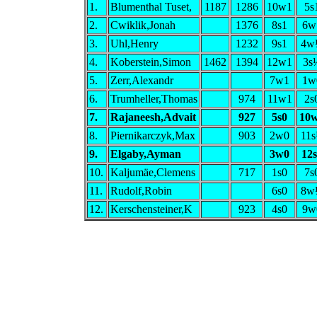
1.
Blumenthal Tuset,
1187
1286
10w1
5s
2.
Cwiklik,Jonah
1376
8s1
6w
3.
Uhl,Henry
1232
9s1
4w
4.
Koberstein,Simon
1462
1394
12w1
3s
5.
Zerr,Alexandr
7w1
1w
6.
Trumheller,Thomas
974
11w1
2s
7.
Rajaneesh,Advait
927
5s0
10
8.
Piernikarczyk,Max
903
2w0
11
9.
Elgaby,Ayman
3w0
12
10.
Kaljumäe,Clemens
717
1s0
7s
11.
Rudolf,Robin
6s0
8w
12.
Kerschensteiner,K
923
4s0
9w