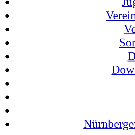
Ju
Verei
Ve
So
D
Down
Nürnberger