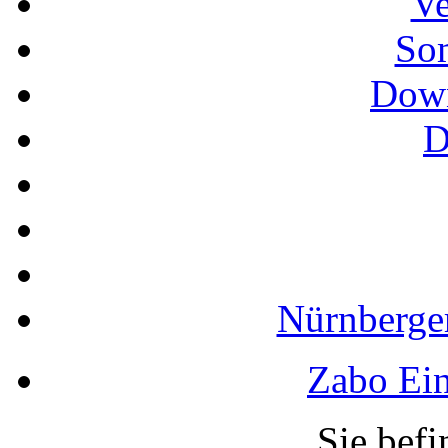
Ve
So
Down
D
Nürnberger
Zabo Ein
Sie befi