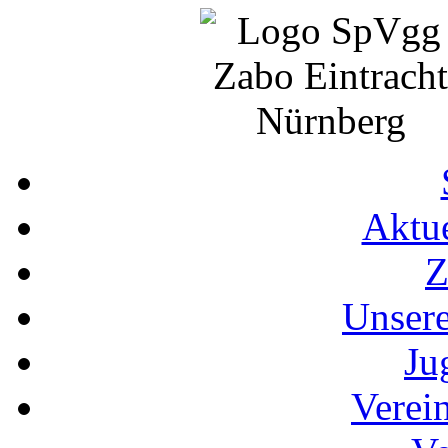
Aktue
Z
Unser
Ju
Verei