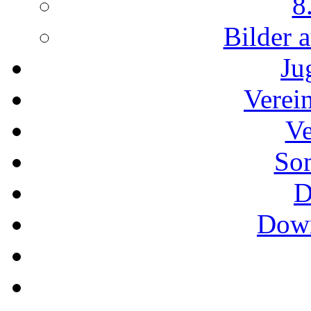
8
Bilder 
Ju
Verei
Ve
So
D
Down