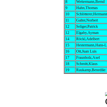
8
Wettermann,Bernd
9
Hahn,Thomas
10
Schlötterer,Herman
11
Galter,Norbert
12
Seliger,Patrick
12
Elgaby,Ayman
14
Röckl,Adelbert
15
Hestermann,Hans-
16
Ott,Juan Luis
17
Fraunholz,Axel
18
Schmitt,Klaus
19
Raukamp,Benedikt