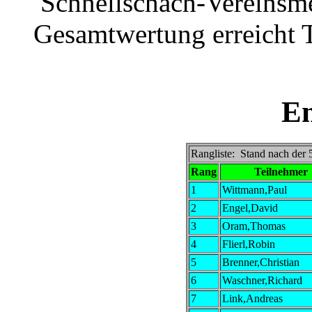
Schnellschach-Vereinsmei
Gesamtwertung erreicht
E
Rangliste: Stand nach der
Rang
Teilnehmer
1
Wittmann,Paul
2
Engel,David
3
Oram,Thomas
4
Flierl,Robin
5
Brenner,Christian
6
Waschner,Richard
7
Link,Andreas