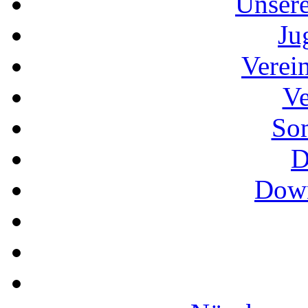
Unser
Ju
Verei
Ve
So
D
Down