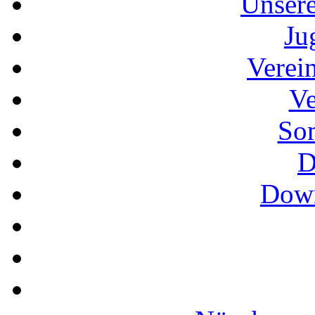
Unser
Ju
Verei
Ve
So
D
Down