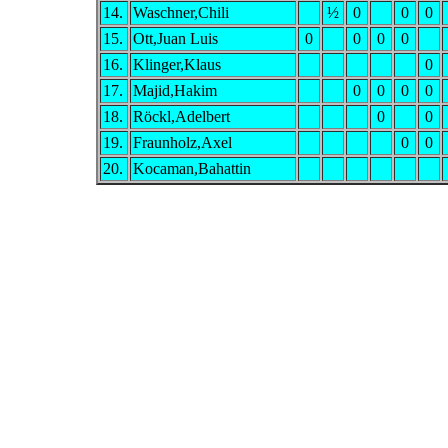
14.
Waschner,Chili
½
0
0
0
15.
Ott,Juan Luis
0
0
0
0
16.
Klinger,Klaus
0
17.
Majid,Hakim
0
0
0
0
18.
Röckl,Adelbert
0
0
19.
Fraunholz,Axel
0
0
20.
Kocaman,Bahattin