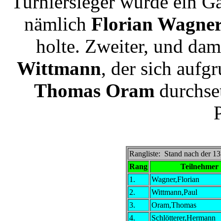
Turniersieger wurde ein G
nämlich
Florian Wagne
holte. Zweiter, und dam
Wittmann
, der sich auf
Thomas Oram
durchset
Rangliste: Stand nach der 1
Rang
Teilnehmer
1.
Wagner,Florian
2.
Wittmann,Paul
3.
Oram,Thomas
4.
Schlötterer,Hermann