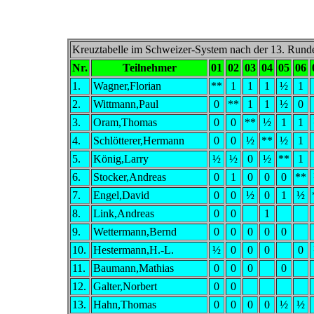
Kreuztabelle im Schweizer-System nach der 13. Rund
Nr.
Teilnehmer
01
02
03
04
05
06
1.
Wagner,Florian
**
1
1
1
½
1
2.
Wittmann,Paul
0
**
1
1
½
0
3.
Oram,Thomas
0
0
**
½
1
1
4.
Schlötterer,Hermann
0
0
½
**
½
1
5.
König,Larry
½
½
0
½
**
1
6.
Stocker,Andreas
0
1
0
0
0
**
7.
Engel,David
0
0
½
0
1
½
8.
Link,Andreas
0
0
1
9.
Wettermann,Bernd
0
0
0
0
0
10.
Hestermann,H.-L.
½
0
0
0
0
11.
Baumann,Mathias
0
0
0
0
12.
Galter,Norbert
0
0
13.
Hahn,Thomas
0
0
0
0
½
½