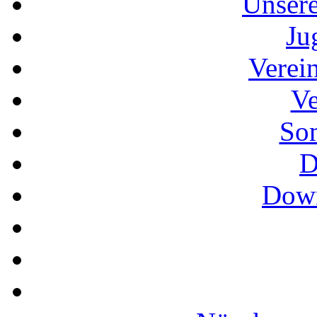
Unser
Ju
Verei
Ve
So
D
Down