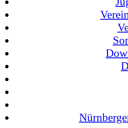
Ju
Verei
Ve
So
Down
D
Nürnberger