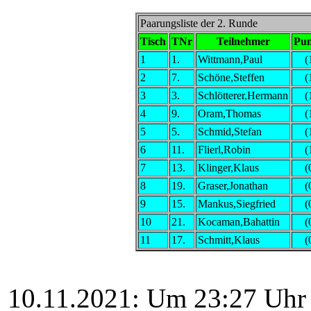
Paarungsliste der 2. Runde
Tisch
TNr
Teilnehmer
Pun
1
1.
Wittmann,Paul
(
2
7.
Schöne,Steffen
(
3
3.
Schlötterer,Hermann
(
4
9.
Oram,Thomas
(
5
5.
Schmid,Stefan
(
6
11.
Flierl,Robin
(
7
13.
Klinger,Klaus
(
8
19.
Graser,Jonathan
(
9
15.
Mankus,Siegfried
(
10
21.
Kocaman,Bahattin
(
11
17.
Schmitt,Klaus
(
10.11.2021: Um 23:27 Uhr e