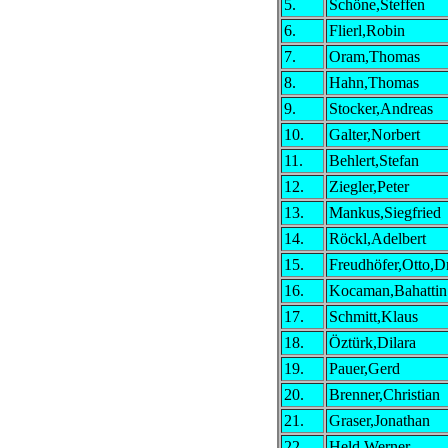
5.
Schöne,Steffen
6.
Flierl,Robin
7.
Oram,Thomas
8.
Hahn,Thomas
9.
Stocker,Andreas
10.
Galter,Norbert
11.
Behlert,Stefan
12.
Ziegler,Peter
13.
Mankus,Siegfried
14.
Röckl,Adelbert
15.
Freudhöfer,Otto,Dr
16.
Kocaman,Bahattin
17.
Schmitt,Klaus
18.
Öztürk,Dilara
19.
Pauer,Gerd
20.
Brenner,Christian
21.
Graser,Jonathan
22.
Held,Werner