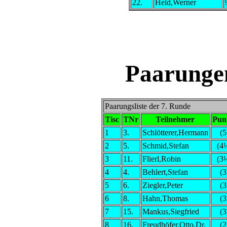
22.
Held,Werner
Paarunge
Paarungsliste der 7. Runde
Tisc
TNr
Teilnehmer
Pun
1
3.
Schlötterer,Hermann
(5
2
5.
Schmid,Stefan
(4
3
11.
Flierl,Robin
(3
4
4.
Behlert,Stefan
(3
5
6.
Ziegler,Peter
(3
6
8.
Hahn,Thomas
(3
7
15.
Mankus,Siegfried
(3
8
16.
Freudhöfer,Otto,Dr.
(2