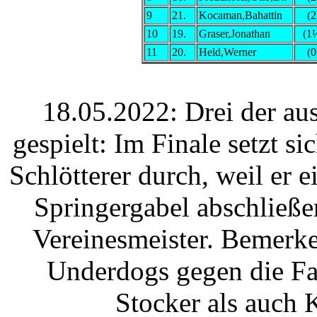
9
21.
Kocaman,Bahattin
(2
10
19.
Graser,Jonathan
(1
11
20.
Held,Werner
(0
18.05.2022: Drei der au
gespielt: Im Finale setzt 
Schlötterer durch, weil er 
Springergabel abschließe
Vereinesmeister. Bemerke
Underdogs gegen die Fa
Stocker als auch 