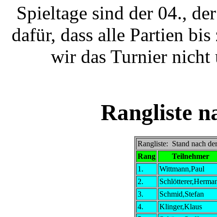
Spieltage sind der 04., der
dafür, dass alle Partien bi
wir das Turnier nicht
Rangliste n
Rangliste: Stand nach de
Rang
Teilnehmer
1.
Wittmann,Paul
2.
Schlötterer,Herma
3.
Schmid,Stefan
4.
Klinger,Klaus