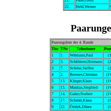
21.
Pauer,Gerd
22.
Held,Werner
Paarunge
Paarungsliste der 4. Runde
Tisc
TNr
Teilnehmer
Pun
1
1.
Wittmann,Paul
(3
2
3.
Schlötterer,Hermann
(2
3
7.
Schöne,Steffen
(2
4
2.
Brenner,Christian
(1
5
13.
Klinger,Klaus
(1
6
15.
Mankus,Siegfried
(1
7
14.
Galter,Norbert
(1
8
17.
Schmitt,Klaus
(1
9
22.
Öztürk,Dilara
(1