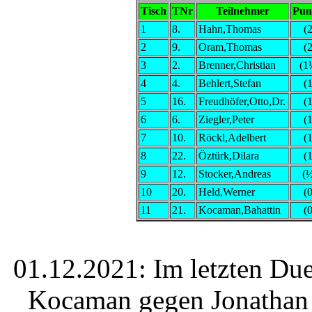
Tisch
TNr
Teilnehmer
Pun
1
8.
Hahn,Thomas
(2
2
9.
Oram,Thomas
(2
3
2.
Brenner,Christian
(1
4
4.
Behlert,Stefan
(1
5
16.
Freudhöfer,Otto,Dr.
(1
6
6.
Ziegler,Peter
(1
7
10.
Röckl,Adelbert
(1
8
22.
Öztürk,Dilara
(1
9
12.
Stocker,Andreas
(
10
20.
Held,Werner
(0
11
21.
Kocaman,Bahattin
(0
01.12.2021: Im letzten Due
Kocaman gegen Jonathan 