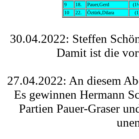
9
18.
Pauer,Gerd
(1
10
22.
Öztürk,Dilara
(1
30.04.2022: Steffen Sch
Damit ist die vo
27.04.2022: An diesem Abe
Es gewinnen Hermann Schl
Partien Pauer-Graser un
unen