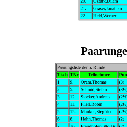
20.
Öztürk,Dilara
21.
Graser,Jonathan
22.
Held,Werner
Paarunge
Paarungsliste der 5. Runde
Tisch
TNr
Teilnehmer
Pun
1
9.
Oram,Thomas
(3)
2
5.
Schmid,Stefan
(3½
3
12.
Stocker,Andreas
(2½
4
11.
Flierl,Robin
(2½
5
15.
Mankus,Siegfried
(2½
6
8.
Hahn,Thomas
(2)
7
16.
Freudhöfer,Otto,Dr.
(2)