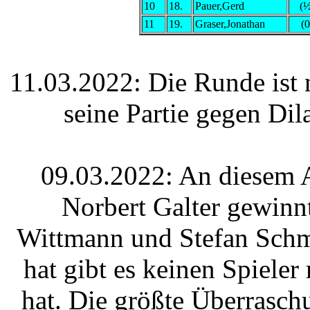
10
18.
Pauer,Gerd
(½
11
19.
Graser,Jonathan
(0
11.03.2022: Die Runde ist 
seine Partie gegen Di
09.03.2022: An diesem Ab
Norbert Galter gewinn
Wittmann und Stefan Schm
hat gibt es keinen Spieler
hat. Die größte Überraschu