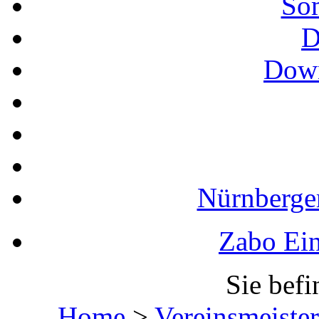
So
D
Down
Nürnberger
Zabo Ein
Sie befi
Home
>
Vereinsmeister