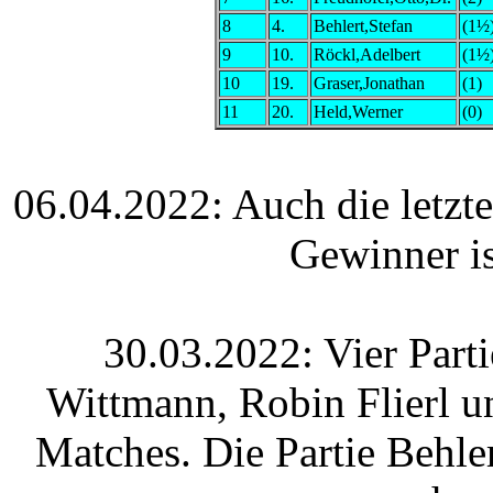
8
4.
Behlert,Stefan
(1½
9
10.
Röckl,Adelbert
(1½
10
19.
Graser,Jonathan
(1)
11
20.
Held,Werner
(0)
06.04.2022: Auch die letzte
Gewinner is
30.03.2022: Vier Part
Wittmann, Robin Flierl u
Matches. Die Partie Behle