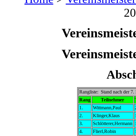
20
Vereinsmeist
Vereinsmeist
Absch
Rangliste: Stand nach der 7
Rang
Teilnehmer
1.
Wittmann,Paul
2.
Klinger,Klaus
3.
Schlötterer,Hermann
4.
Flierl,Robin