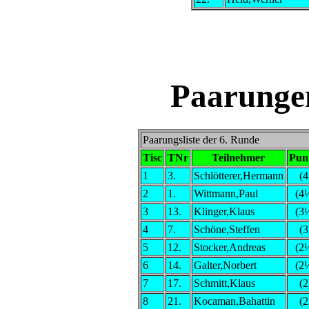
Paarunge
Paarungsliste der 6. Runde
Tisc
TNr
Teilnehmer
Pun
1
3.
Schlötterer,Hermann
(4
2
1.
Wittmann,Paul
(4
3
13.
Klinger,Klaus
(3
4
7.
Schöne,Steffen
(3
5
12.
Stocker,Andreas
(2
6
14.
Galter,Norbert
(2
7
17.
Schmitt,Klaus
(2
8
21.
Kocaman,Bahattin
(2